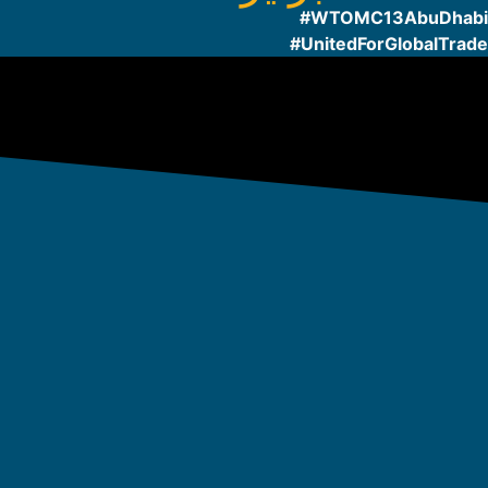
WTOMC13AbuDhabi#
UnitedForGlobalTrade#