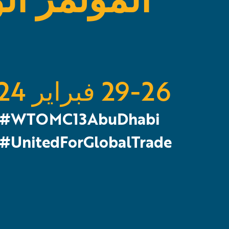
29-26 فبراير 2024
WTOMC13AbuDhabi#
UnitedForGlobalTrade#