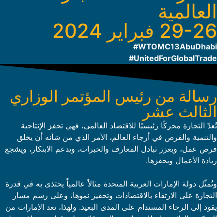
العالمية
29-26 فبراير 2024
WTOMC13AbuDhabi#
UnitedForGlobalTrade#
رسالة من رئيس المؤتمر الوزاري
الثالث عشر
تُعدّ التجارة محركًا رئيسيًا للاقتصاد العالمي، فهي تحفز الإنتاجية
والتنمية والفرص في أرجاء العالم، الأمر الذي من شأنه أن يخلق
فرص عمل، ويعزز تبادل المعارف والخبرات، ويدعم الابتكار، ويشجع
ريادة الأعمال ويحفزها.
وتُمثّل دولة الإمارات العربية المتحدة مثالاً عالمياً يحتذى به في قدرة
التجارة على الارتقاء بالاقتصادات وتحفيز نموها، وعلى رسم مسار
يقود إلى الرخاء المستدام على المدى البعيد. ولهذا، تعد الإمارات من