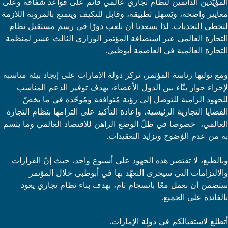
المؤيّدين الدائمين لنظام تجاري عالمي قائم على قواعد شفافة وعلى
معايير واضحة، ويَسهل تطبيقه، وقابل للتكيف ويتمتع بالمرونة اللازمة
لتخطي التحديات. لذا يسعدنا أن نلعب دورًا في رسم مستقبل نظام
التجارة العالمي عبر استضافة المؤتمر الوزاري الثالث عشر لمنظمة
التجارة العالمية في العاصمة أبوظبي.
ومع توليها رئاسة المؤتمر، تركز دولة الإمارات على إيجاد بيئة مناسبة
لإجراء حوار بنّاء بين الدول الأعضاء، بهدف توفير الدعم المناسب
للجهود الرامية للتوصل إلى رؤية مُتوافقة ومُوحّدة في ما يخصّ
القضايا التجارية الرئيسية، وإعادة التأكيد على التزامها بنظام التجارة
العالمي، خصوصا في ظلّ الوضع الراهن للاقتصاد العالمي وما يتسم
به من عدم الوُضوح وتزايد التعقيدات.
وبالطبع، لا تقتصر هذه الجهود على أسبوع واحد، حيث إنّ القرارات
والالتزامات التي سيجرى التعهّد بها في أبوظبي خلال المؤتمر
ستضمن أن نعمل معًا بانسجام تام، بهدف بناء نظام تجاري يعود
بالفائدة على الجميع.
أتطلع لاستقبالكم في دولة الإمارات.